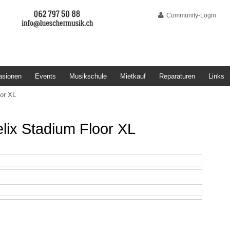
Community-Login
asionen
Events
Musikschule
Mietkauf
Reparaturen
Links
oor XL
lix Stadium Floor XL