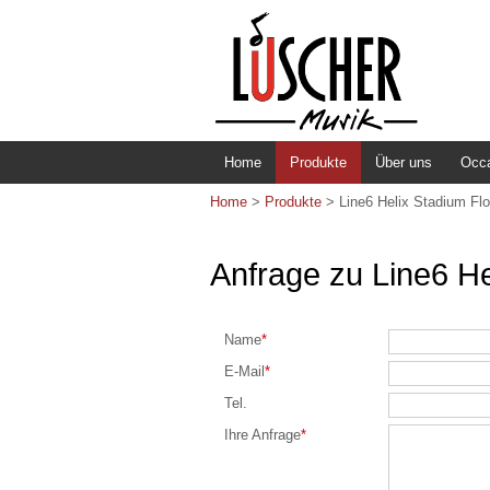
Home
Produkte
Über uns
Occ
Home
>
Produkte
>
Line6 Helix Stadium Fl
Anfrage zu Line6 He
Name
*
E-Mail
*
Tel.
Ihre Anfrage
*