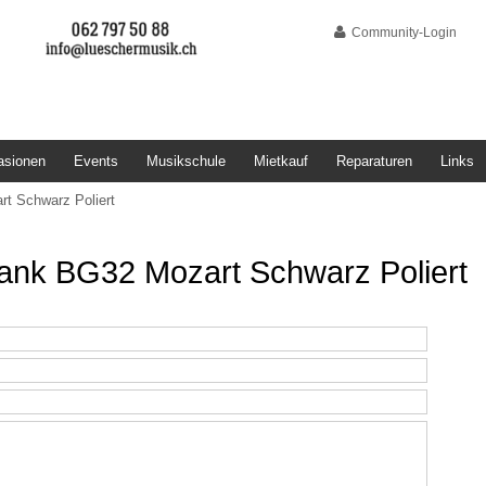
Community-Login
asionen
Events
Musikschule
Mietkauf
Reparaturen
Links
t Schwarz Poliert
bank BG32 Mozart Schwarz Poliert