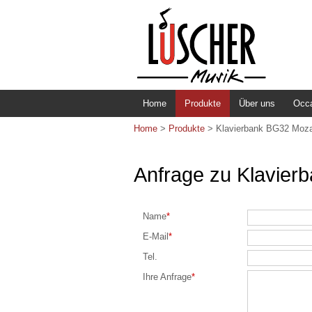
Home
Produkte
Über uns
Occ
Home
>
Produkte
>
Klavierbank BG32 Mozar
Anfrage zu Klavier
Name
*
E-Mail
*
Tel.
Ihre Anfrage
*