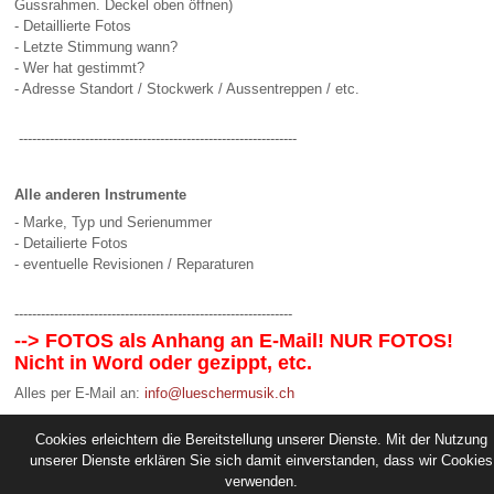
Gussrahmen. Deckel oben öffnen)
- Detaillierte Fotos
- Letzte Stimmung wann?
- Wer hat gestimmt?
- Adresse Standort / Stockwerk / Aussentreppen / etc.
---------------------------------------------------------------
Alle anderen Instrumente
- Marke, Typ und Serienummer
- Detailierte Fotos
- eventuelle Revisionen / Reparaturen
---------------------------------------------------------------
--> FOTOS als Anhang an E-Mail! NUR FOTOS!
Nicht in Word oder gezippt, etc.
Alles per E-Mail an:
info@lueschermusik.ch
Wir melden uns innerhalb 4-5 Arbeitstagen.
Cookies erleichtern die Bereitstellung unserer Dienste. Mit der Nutzung
unserer Dienste erklären Sie sich damit einverstanden, dass wir Cookies
verwenden.