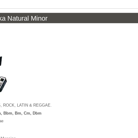
a Natural Minor
UES, ROCK, LATIN & REGGAE.
m, Bbm, Bm, Cm, Dbm
ae