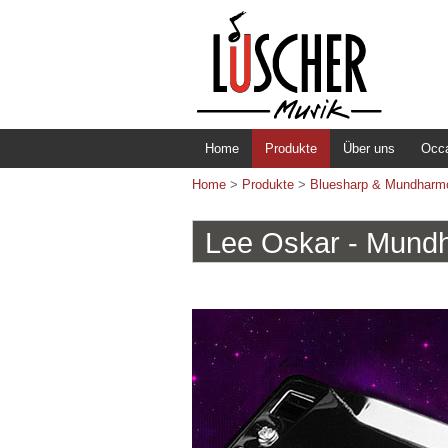
Home
Produkte
Über uns
Occ
Home
>
Produkte
>
Bluesharp & Mundharm
Lee Oskar - Mund