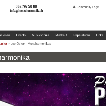
Community-Login
asionen
Events
Musikschule
Mietkauf
Reparaturen
Links
onika
>
Lee Oskar - Mundharmonikas
harmonika