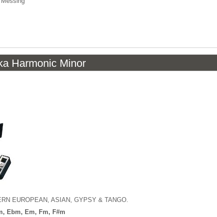
s Messing
ka Harmonic Minor
EASTERN EUROPEAN, ASIAN, GYPSY & TANGO.
m, Ebm, Em, Fm, F#m