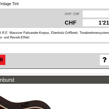
ntage Tint
UVP: CHF
CHF
1'2
R.E. Massiver Palisander-Korpus, Ebenholz-Griffbrett, Tonabnehmersystem
s- und Reverb-Effekt
B
nburst