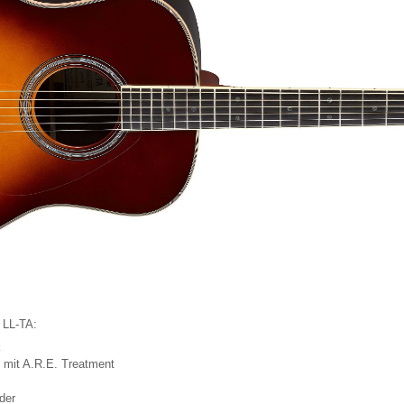
 LL-TA:
k
mit A.R.E. Treatment
der