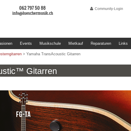
Community-Login
asionen
Events
Musikschule
Mietkauf
Reparaturen
Links
sterngitarren
>
Yamaha TransAcoustic Gitarren
stic™ Gitarren