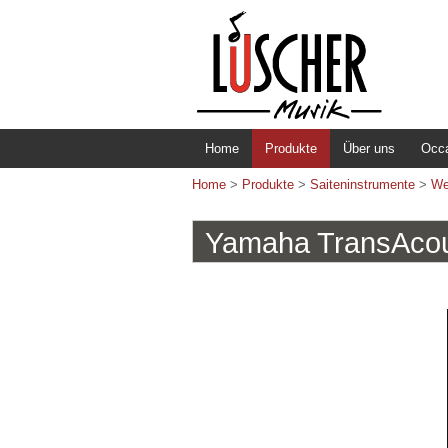
Home
Produkte
Über uns
Occ
Home
>
Produkte
>
Saiteninstrumente
>
We
Yamaha TransAcou