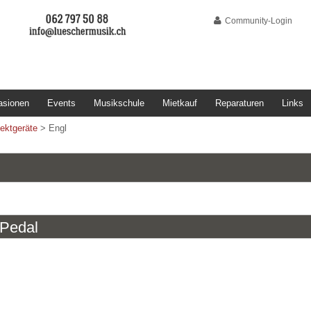
Community-Login
asionen
Events
Musikschule
Mietkauf
Reparaturen
Links
fektgeräte
>
Engl
 Pedal