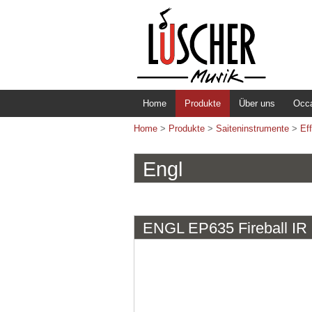
Home
Produkte
Über uns
Occ
Home
>
Produkte
>
Saiteninstrumente
>
Ef
Engl
ENGL EP635 Fireball IR