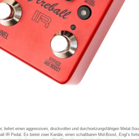
er, liefert einen aggressiven, druckvollen und durchsetzungsfähigen Metal-So
all IR Pedal. Es bietet zwei Kanäle, einen schaltbaren Mid-Boost, Engl’s fort