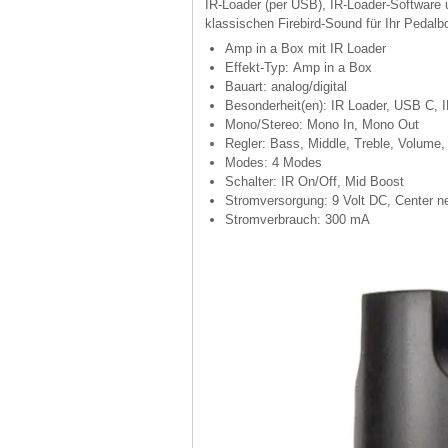
IR-Loader (per USB), IR-Loader-Software 
klassischen Firebird-Sound für Ihr Pedalb
Amp in a Box mit IR Loader
Effekt-Typ:
Amp in a Box
Bauart:
analog/digital
Besonderheit(en):
IR Loader, USB C, 
Mono/Stereo:
Mono In, Mono Out
Regler:
Bass, Middle, Treble, Volume,
Modes:
4 Modes
Schalter:
IR On/Off, Mid Boost
Stromversorgung:
9 Volt DC, Center n
Stromverbrauch:
300 mA