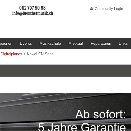
Community-Login
asionen
Events
Musikschule
Mietkauf
Reparaturen
Links
>
Digitalpianos
>
Kawai CN Serie