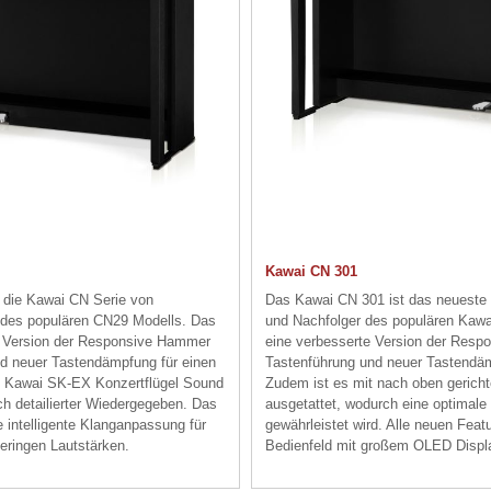
Kawai CN 301
n die Kawai CN Serie von
Das Kawai CN 301 ist das neueste 
r des populären CN29 Modells. Das
und Nachfolger des populären Kaw
e Version der Responsive Hammer
eine verbesserte Version der Respo
und neuer Tastendämpfung für einen
Tastenführung und neuer Tastendämp
ru Kawai SK-EX Konzertflügel Sound
Zudem ist es mit
nach oben gericht
ch detailierter Wiedergegeben. Das
ausgetattet,
wodurch eine optimale
 intelligente Klanganpassung für
gewährleistet wird. Alle
neuen Featur
eringen Lautstärken.
Bedienfeld mit großem OLED Displ