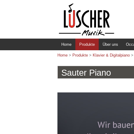
Home
Produkte
Über uns
Occ
Home
>
Produkte
>
Klavier & Digitalpiano
Sauter Piano