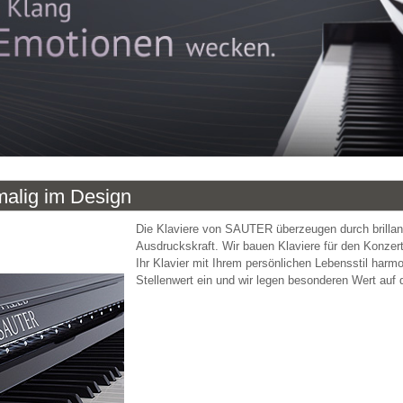
nmalig im Design
Die Klaviere von SAUTER überzeugen durch brillant
Ausdruckskraft. Wir bauen Klaviere für den Konzer
Ihr Klavier mit Ihrem persönlichen Lebensstil harm
Stellenwert ein und wir legen besonderen Wert auf 