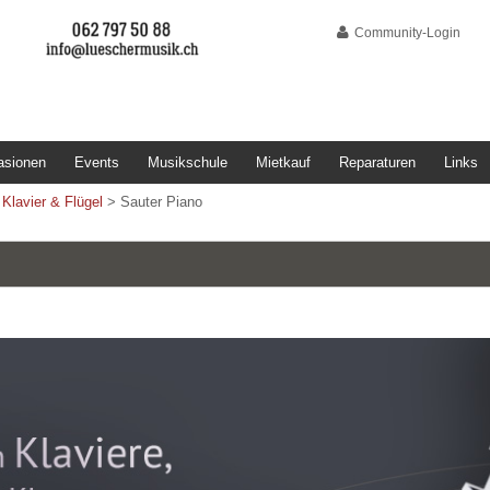
Community-Login
asionen
Events
Musikschule
Mietkauf
Reparaturen
Links
>
Klavier & Flügel
>
Sauter Piano