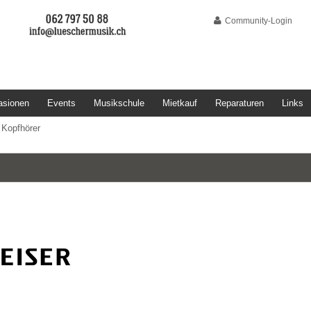
Community-Login
asionen
Events
Musikschule
Mietkauf
Reparaturen
Links
>
Kopfhörer