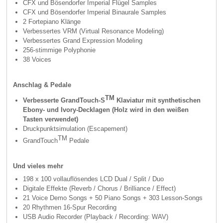
CFX und Bösendorfer Imperial Flügel Samples
CFX und Bösendorfer Imperial Binaurale Samples
2 Fortepiano Klänge
Verbessertes VRM (Virtual Resonance Modeling)
Verbessertes Grand Expression Modeling
256-stimmige Polyphonie
38 Voices
Anschlag & Pedale
TM
Verbesserte GrandTouch-S
Klaviatur mit synthetischen
Ebony- und Ivory-Decklagen (Holz wird in den weißen
Tasten verwendet)
Druckpunktsimulation (Escapement)
TM
GrandTouch
Pedale
Und vieles mehr
198 x 100 vollauflösendes LCD Dual / Split / Duo
Digitale Effekte (Reverb / Chorus / Brilliance / Effect)
21 Voice Demo Songs + 50 Piano Songs + 303 Lesson-Songs
20 Rhythmen 16-Spur Recording
USB Audio Recorder (Playback / Recording: WAV)